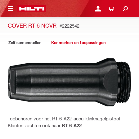
NAAR HOOFDINHOUD
LOG IN OF REGISTREER
WINKELWAGEN
COVER RT 6 NCVR
#2222542
Zelf samenstellen
Kenmerken en toepassingen
Toebehoren voor het RT 6-A22-accu-klinknagelpistool
Klanten zochten ook naar
RT 6-A22
.