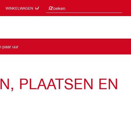
Zoeksuggesties
Zoeken
WINKELWAGEN
n paar uur
, PLAATSEN EN