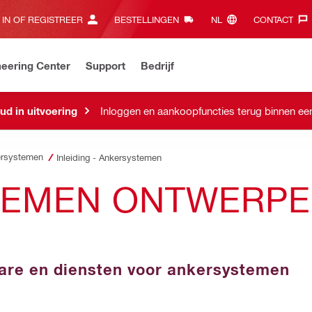
 IN OF REGISTREER
BESTELLINGEN
NL‎
CONTACT‎
eering Center
Support
Bedrijf
d in uitvoering
Inloggen en aankoopfuncties terug binnen ee
rsystemen
Inleiding - Ankersystemen
EMEN ONTWERPEN
tware en diensten voor ankersystemen