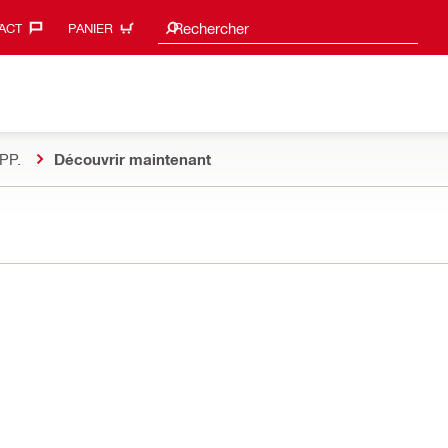
Suggestions de recherche
Rechercher
ACT‎
PANIER
PP.
Découvrir maintenant