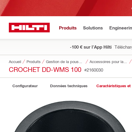
Produits
Solutions
Engineeri
-100 € sur l'App Hilti
Téléchar
Accueil
Produits
Gestion de la poussière et de l’eau
Accessoires pour la gestion de la poussière et de l'eau
CROCHET DD-WMS 100
#2160030
Configurateur
Données techniques
Caractéristiques et