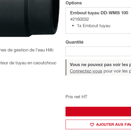
Options
Embout tuyau DD-WMS 100
#2160032
1x Embout tuyau
Quantité
s de gestion de l’eau Hilti
cteur de tuyau en caoutchouc
Vous ne pouvez pas voir les p
Connectez-vous
pour voir les p
Prix net HT
AJOUTER AUX FA