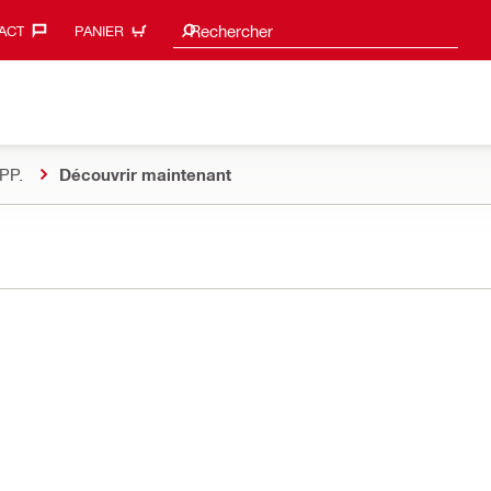
Suggestions de recherche
Rechercher
ACT‎
PANIER
PP.
Découvrir maintenant