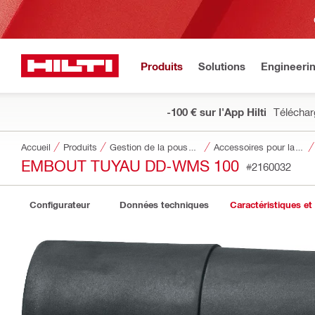
Produits
Solutions
Engineeri
-100 € sur l'App Hilti
Téléchar
Accueil
Produits
Gestion de la poussière et de l’eau
Accessoires pour la gestion de la poussière et de l'eau
EMBOUT TUYAU DD-WMS 100
#2160032
Configurateur
Données techniques
Caractéristiques et