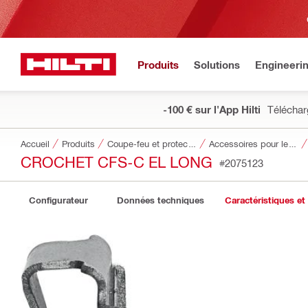
Produits
Solutions
Engineeri
-100 € sur l'App Hilti
Téléchar
Accueil
Produits
Coupe-feu et protection contre l'incendie
Accessoires pour les systèmes coupe-feu et la protection contre l'incendie
CROCHET CFS-C EL LONG
#2075123
Configurateur
Données techniques
Caractéristiques et