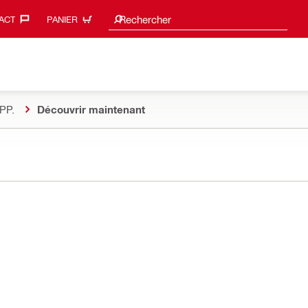
Suggestions de recherche
Rechercher
ACT‎
PANIER
PP.
Découvrir maintenant