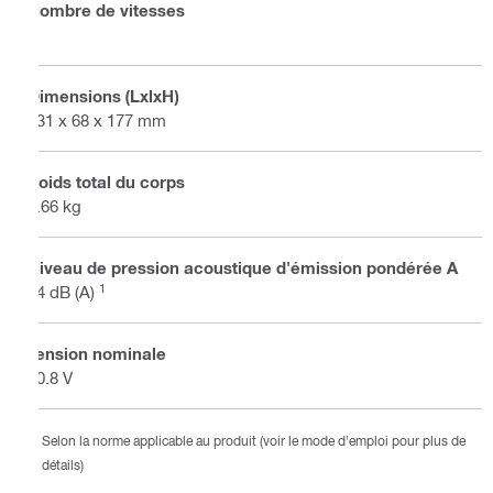
Nombre de vitesses
2
Dimensions (LxlxH)
131 x 68 x 177 mm
Poids total du corps
0.66 kg
Niveau de pression acoustique d'émission pondérée A
1
74 dB (A)
Tension nominale
10.8 V
Selon la norme applicable au produit (voir le mode d'emploi pour plus de
détails)