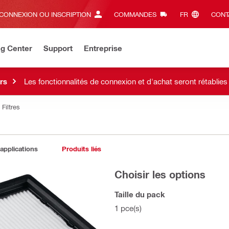
CONNEXION OU INSCRIPTION
COMMANDES
FR‎
CONT
ng Center
Support
Entreprise
rs
Les fonctionnalités de connexion et d'achat seront rétablie
Filtres
 applications
Produits liés
Choisir les options
Taille du pack
1 pce(s)