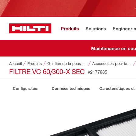
Produits
Solutions
Engineeri
Maintenance en cou
Accueil
Produits
Gestion de la poussière et de l’eau
Accessoires pour la gestion de la poussière et de l'eau
FILTRE VC 60/300-X SEC
#2177885
Configurateur
Données techniques
Caractéristiques et