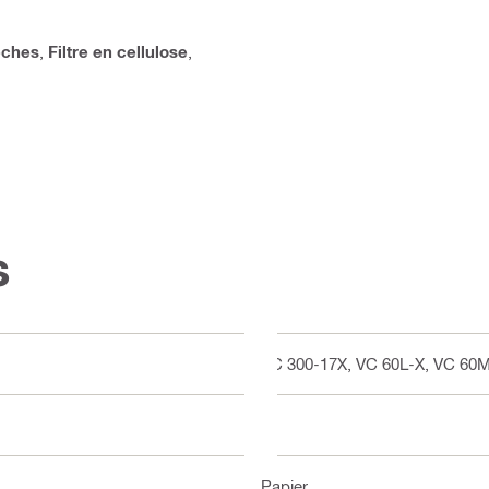
sèches
,
Filtre en cellulose
,
s
VC 300-17X, VC 60L-X, VC 60
M
Papier