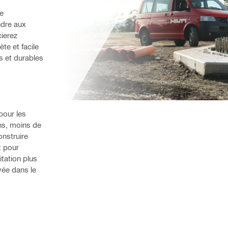
e 
dre aux 
ierez 
 et facile 
s et durables 
our les 
s, moins de 
nstruire 
 pour 
tation plus 
ée dans le 