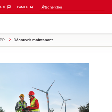
Suggestions de recherche
Rechercher
ACT‎
PANIER
PP.
Découvrir maintenant