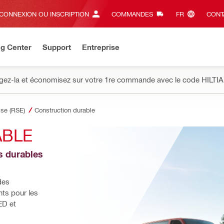
CONNEXION OU INSCRIPTION
COMMANDES
FR‎
CONT
ng Center
Support
Entreprise
gez-la et économisez sur votre 1re commande avec le code HILTIA
ise (RSE)
Construction durable
ABLE
 durables 
es 
ts pour les 
D et 