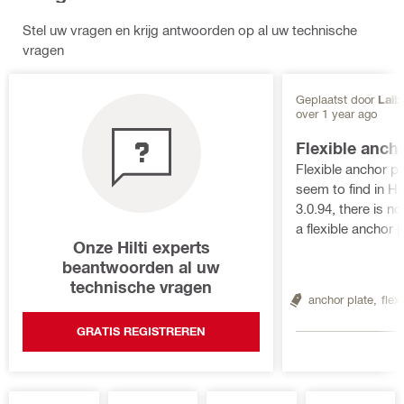
Stel uw vragen en krijg antwoorden op al uw technische
vragen
Geplaatst door
Laib
over 1 year ago
Flexible ancho
Flexible anchor plate H
seem to find in HI
3.0.94, there is n
a flexible anchor 
Onze Hilti experts
please guide me as 
beantwoorden al uw
element analysis
technische vragen
anchor plate,
flex
GRATIS REGISTREREN