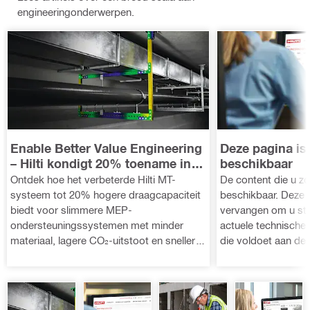
a flexible
kolomvoe
two
engineeringonderwerpen.
anchor
tplaatbere
forces
plate.
kening?
from each
Could you
0475/65.1
beam.
please
0.96
guide me
as I need
it for a
finite
element
Enable Better Value Engineering
Deze pagina is 
analysis
– Hilti kondigt 20% toename in
beschikbaar
draagcapaciteit van het MT-
Ontdek hoe het verbeterde Hilti MT-
De content die u zoe
Systeem aan*
systeem tot 20% hogere draagcapaciteit
beschikbaar. Deze 
biedt voor slimmere MEP-
vervangen om u st
ondersteuningssystemen met minder
actuele technische 
materiaal, lagere CO₂-uitstoot en snellere
die voldoet aan de
installatie—zonder in te boeten op
bouwnormen. In het Hilti Engineering
veiligheid.
Center vindt u geli
uitgebreidere techn
regelmatig wordt b