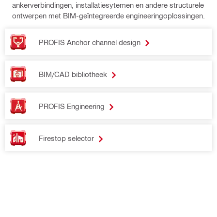
ankerverbindingen, installatiesytemen en andere structurele
souhaitez
des projets énergétiques et industriels, il
projecten, het kan allemaal. D
ontwerpen met BIM-geïntegreerde engineeringoplossingen.
savoir
couvre tout. ​ Son installation est simple et
is eenvoudig en flex
comment
flexible grâce au Twist Lock, et sa tenue
Lock, en het houdt
Hilti rend le
est fiable sans dentelure. ​ Le système de
PROFIS Anchor channel design
zonder vertanding. Het MT
développem
supportage MT est compatible avec les
installatiesysteem i
ent durable
modules AT Hilti. ​
AT-modules.
plus concret
BIM/CAD bibliotheek
? Découvrez
comment
notre
PROFIS Engineering
matériel est
conçu avec
la circularité
Firestop selector
et la
longévité à
l’esprit et
comment
vous pouvez
accéder aux
données