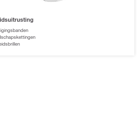
idsuitrusting
tigingsbanden
dschapskettingen
eidsbrillen