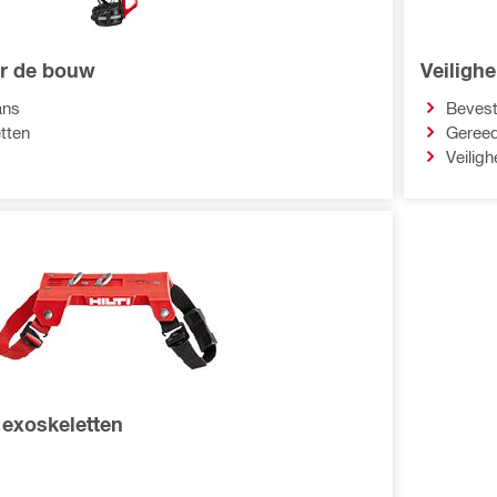
or de bouw
Veilighe
ans
Beves
tten
Geree
Veiligh
 exoskeletten