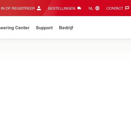
 IN OF REGISTREER
BESTELLINGEN
NL‎
CONTACT‎
eering Center
Support
Bedrijf
pp
Download nu en bespaar €100 op je eerste bestelling met de co
 helpen om sneller en langer te werken door vermoeidheid op het 
NIEUW
 Gereedschapsbalans