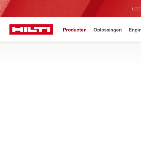
LOG
Producten
Oplossingen
Engin
€100 korting via de Hilti a
Home
Producten
Gezondheid en veiligheid
EXOSKELETTEN VOOR DE BOUW
BESTELLEN
MEER INFORMATIE
Zie hoe onze exoskeletten en gereedschapsbalancers u kunnen
en letsels op de werf te beperken
Filteren
EXO-T-22