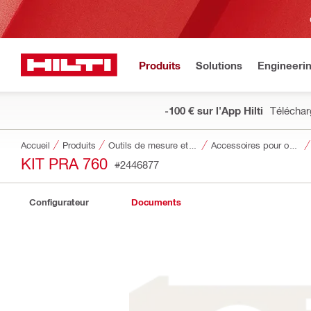
Produits
Solutions
Engineeri
-100 € sur l'App Hilti
Téléchar
Accueil
Produits
Outils de mesure et systèmes de détection
Accessoires pour outils de mesure et systèmes de détection
KIT PRA 760
#2446877
Configurateur
Documents