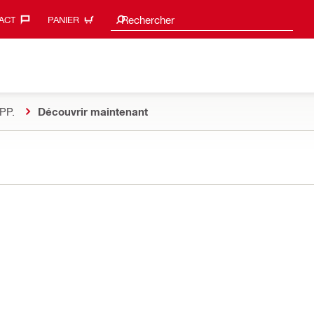
Suggestions de recherche
Rechercher
ACT‎
PANIER
PP.
Découvrir maintenant