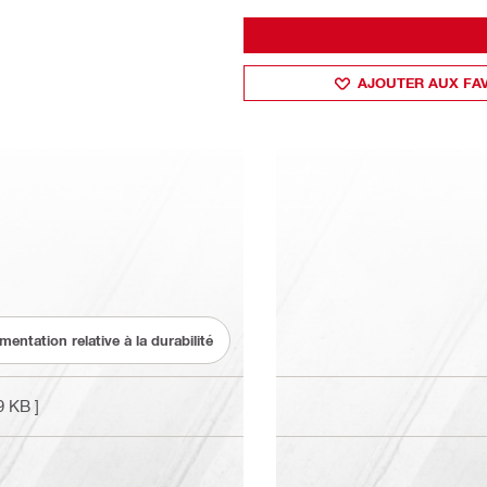
AJOUTER AUX FA
entation relative à la durabilité
9 KB ]