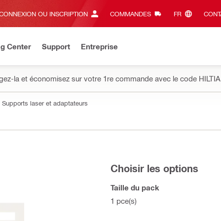
CONNEXION OU INSCRIPTION
COMMANDES
FR‎
CONT
ng Center
Support
Entreprise
gez-la et économisez sur votre 1re commande avec le code HILTIA
Supports laser et adaptateurs
Choisir les options
Taille du pack
1 pce(s)