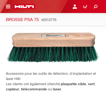
 MAIN CONTENT
CONNEXION OU INSCRIP
PANIER
BROSSE PSA 75
#2013776
Accessoire pour les outils de détection, d'implantation et
laser Hilti
Les clients ont également cherché
plaquette cible
,
vert
,
capteur
,
télécommande
ou
laser
.