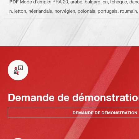
PDF
Mode d'emploi PRA 20
, arabe, bulgare, cn, tchèque, danoi
n, letton, néerlandais, norvégien, polonais, portugais, roumain,
Demande de démonstratio
DEMANDE DE DÉMONSTRATION