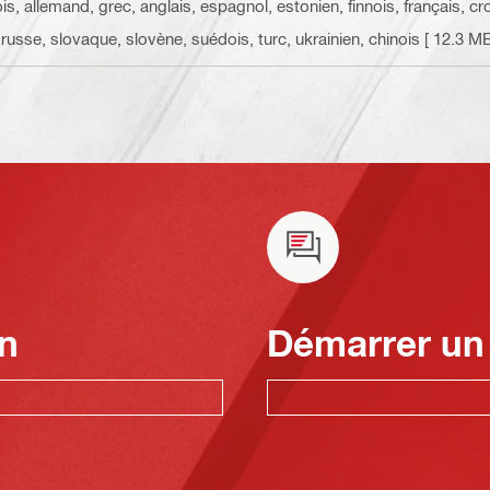
s, allemand, grec, anglais, espagnol, estonien, finnois, français, cro
 russe, slovaque, slovène, suédois, turc, ukrainien, chinois
[ 12.3 MB
n
Démarrer un