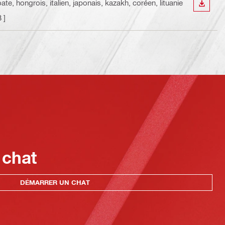
ate, hongrois, italien, japonais, kazakh, coréen, lituanie
TÉLÉC
 ]
 chat
DÉMARRER UN CHAT