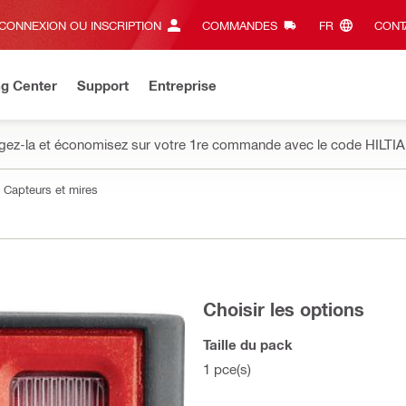
CONNEXION OU INSCRIPTION
COMMANDES
FR‎
CONT
ng Center
Support
Entreprise
gez-la et économisez sur votre 1re commande avec le code HILTIA
Capteurs et mires
Choisir les options
Taille du pack
1 pce(s)