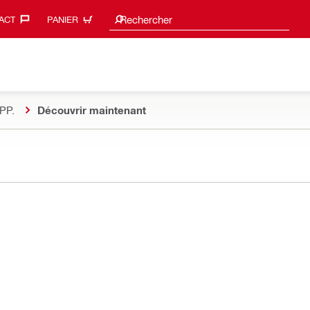
Suggestions de recherche
Rechercher
ACT‎
PANIER
PP.
Découvrir maintenant