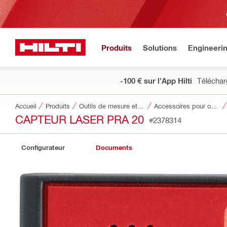
Produits
Solutions
Engineeri
-100 € sur l'App Hilti
Téléchar
Accueil
Produits
Outils de mesure et systèmes de détection
Accessoires pour outils de mesure et systèmes de détection
CAPTEUR LASER PRA 20
#2378314
Configurateur
Documents