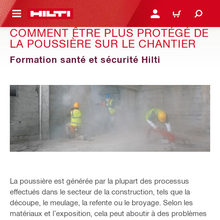
 MAIN CONTENT
CONNEXION OU INSCRIP
PANIER
COMMENT ÊTRE PLUS PROTÉGÉ DE
LA POUSSIÈRE SUR LE CHANTIER
Formation santé et sécurité Hilti
La poussière est générée par la plupart des processus
effectués dans le secteur de la construction, tels que la
découpe, le meulage, la refente ou le broyage. Selon les
matériaux et l’exposition, cela peut aboutir à des problèmes