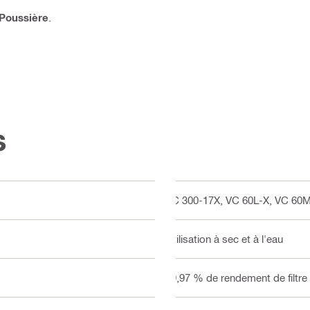
Poussière
.
s
VC 300-17X, VC 60L-X, VC 60
Utilisation à sec et à l'eau
99,97 % de rendement de filtre