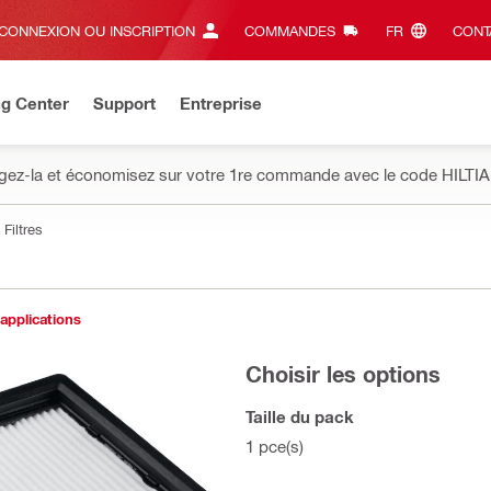
CONNEXION OU INSCRIPTION
COMMANDES
FR‎
CONT
ng Center
Support
Entreprise
gez-la et économisez sur votre 1re commande avec le code HILTIA
Filtres
 applications
Choisir les options
Taille du pack
1 pce(s)