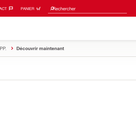
Suggestions de recherche
Rechercher
ACT‎
PANIER
PP.
Découvrir maintenant