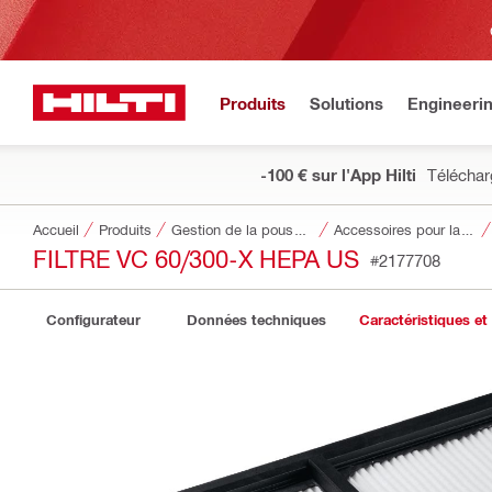
Produits
Solutions
Engineeri
-100 € sur l'App Hilti
Téléchar
Accueil
Produits
Gestion de la poussière et de l’eau
Accessoires pour la gestion de la poussière et de l'eau
FILTRE VC 60/300-X HEPA US
#2177708
Configurateur
Données techniques
Caractéristiques et