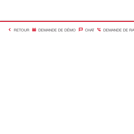
RETOUR
DEMANDE DE DÉMO
CHAT
DEMANDE DE R
#Making Constructi
Contact
Accès rapi
Contactez-nous
Mon compte