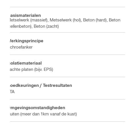
Basismaterialen
Metselwerk (massief), Metselwerk (hol), Beton (hard), Beton
(cellenbeton), Beton (zacht)
Werkingsprincipe
Schroefanker
Isolatiemateriaal
Zachte platen (bijv. EPS)
Goedkeuringen / Testresultaten
ETA
Omgevingsomstandigheden
Buiten (meer dan 1km vanaf de kust)