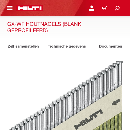
NAAR HOOFDINHOUD
LOG IN OF REGISTREER
WINKELWAGEN
GX-WF HOUTNAGELS (BLANK
GEPROFILEERD)
Zelf samenstellen
Technische gegevens
Documenten