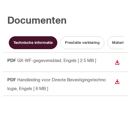
Documenten
Technische informatie
Prestatie verklaring
Material s
PDF
GX-WF-gegevensblad
, Engels
[ 2.5 MB ]
DOWNL
PDF
Handleiding voor Directe Bevestigingstechno
DOWNL
logie
, Engels
[ 6 MB ]