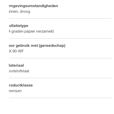
Omgevingsomstandigheden
Binnen, droog
Collatietype
34 graden papier verzameld
Voor gebruik met (gereedschap)
GX 90-WF
Materiaal
Koolstofstaal
Productklasse
Premium