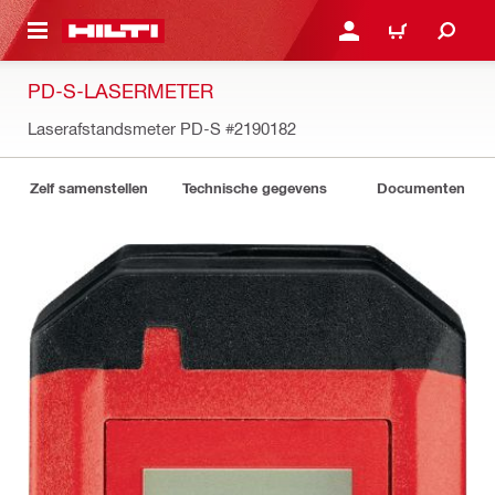
NAAR HOOFDINHOUD
LOG IN OF REGISTREER
WINKELWAGEN
PD-S-LASERMETER
Laserafstandsmeter PD-S
#2190182
Zelf samenstellen
Technische gegevens
Documenten