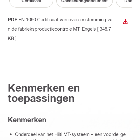
Certificaat
Goedkeuringsdocument
Docume
PDF
EN 1090 Certificaat van overeenstemming va
DOWNL
n de fabrieksproductiecontrole MT
, Engels
[ 348.7
KB ]
Kenmerken en
toepassingen
Kenmerken
Onderdeel van het Hilti MT-systeem – een voordelige