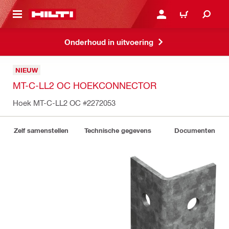
NAAR HOOFDINHOUD
LOG IN OF REGISTREER
WINKELWAGEN
Onderhoud in uitvoering
NIEUW
MT-C-LL2 OC HOEKCONNECTOR
Hoek MT-C-LL2 OC
#2272053
Zelf samenstellen
Technische gegevens
Documenten