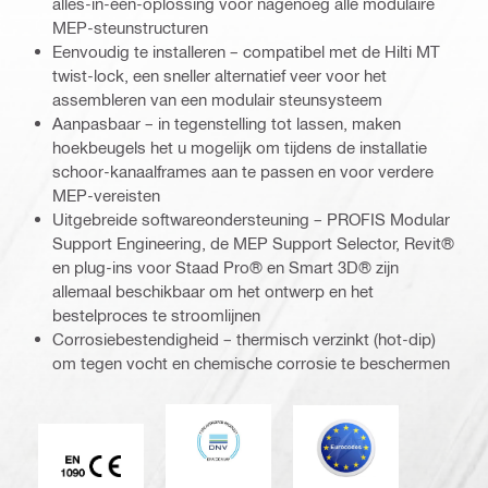
alles-in-één-oplossing voor nagenoeg alle modulaire
MEP-steunstructuren
Eenvoudig te installeren – compatibel met de Hilti MT
twist-lock, een sneller alternatief veer voor het
assembleren van een modulair steunsysteem
Aanpasbaar – in tegenstelling tot lassen, maken
hoekbeugels het u mogelijk om tijdens de installatie
schoor-kanaalframes aan te passen en voor verdere
MEP-vereisten
Uitgebreide softwareondersteuning – PROFIS Modular
Support Engineering, de MEP Support Selector, Revit®
en plug-ins voor Staad Pro® en Smart 3D® zijn
allemaal beschikbaar om het ontwerp en het
bestelproces te stroomlijnen
Corrosiebestendigheid – thermisch verzinkt (hot-dip)
om tegen vocht en chemische corrosie te beschermen
DNV
Eurocode
CE EN 1090-markering