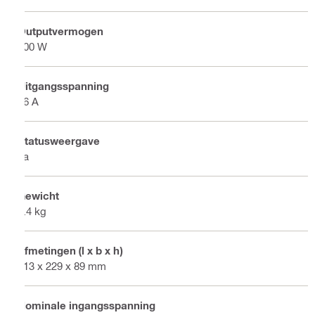
Outputvermogen
900 W
Uitgangsspanning
36 A
Statusweergave
Ja
Gewicht
2.4 kg
Afmetingen (l x b x h)
313 x 229 x 89 mm
Nominale ingangsspanning