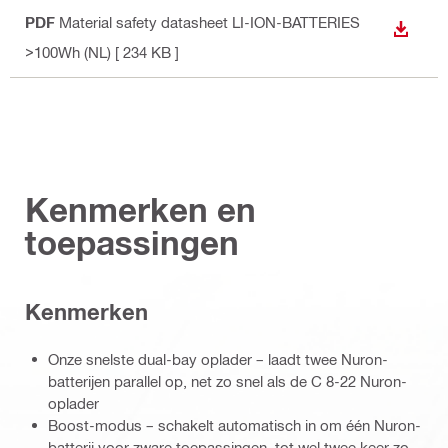
PDF
Material safety datasheet LI-ION-BATTERIES
DOWNL
>100Wh (NL)
[ 234 KB ]
Kenmerken en
toepassingen
Kenmerken
Onze snelste dual-bay oplader – laadt twee Nuron-
batterijen parallel op, net zo snel als de C 8-22 Nuron-
oplader
Boost-modus – schakelt automatisch in om één Nuron-
batterij voor zware toepassingen, tot wel twee keer zo