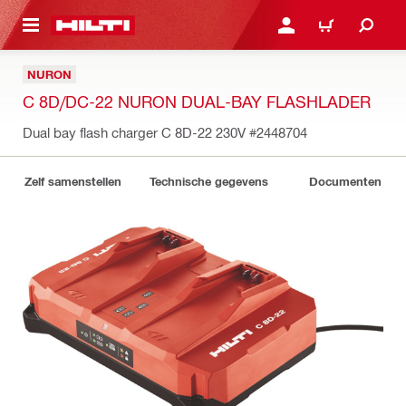
NAAR HOOFDINHOUD
LOG IN OF REGISTREER
WINKELWAGEN
NURON
C 8D/DC-22 NURON DUAL-BAY FLASHLADER
Dual bay flash charger C 8D-22 230V
#2448704
Zelf samenstellen
Technische gegevens
Documenten