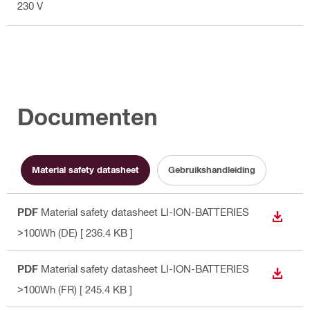
230 V
Documenten
Material safety datasheet
Gebruikshandleiding
PDF
Material safety datasheet LI-ION-BATTERIES
DOWNL
>100Wh (DE)
[ 236.4 KB ]
PDF
Material safety datasheet LI-ION-BATTERIES
DOWNL
>100Wh (FR)
[ 245.4 KB ]