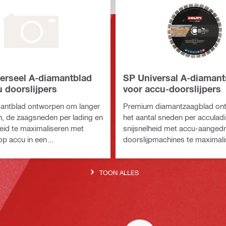
erseel A-diamantblad
SP Universal A-diamant
 doorslijpers
voor accu-doorslijpers
mantblad ontworpen om langer
Premium diamantzaagblad on
, de zaagsneden per lading en
het aantal sneden per acculad
heid te maximaliseren met
snijsnelheid met accu-aanged
op accu in een
doorslijpmachines te maximali
heid aan basismaterialen
een breed scala aan basismate
TOON ALLES