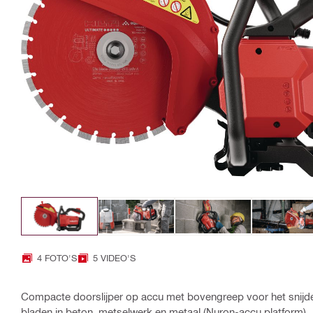
4 FOTO'S
5 VIDEO'S
Compacte doorslijper op accu met bovengreep voor het snij
bladen in beton, metselwerk en metaal (Nuron-accu platform)