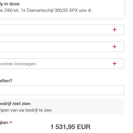
y in doos
ns D60 kit, 1x Diamantschijf 300/25 SPX univ A
ssoires toevoegen
ellen?
drijf niet zien
jzen van uw bedrijf te zien.
jken
1 531,95 EUR