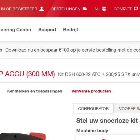
 IN OF REGISTREER
BESTELLINGEN
NL‎
CONTACT‎
eering Center
Support
Bedrijf
pp
Download nu en bespaar €100 op je eerste bestelling met de co
P ACCU (300 MM)
Kit DSH 600-22 ATC + 300/25 SPX uni
Kenmerken en toepassingen
Verwante producten
CONFIGURATOR
VOORAF S
Stel uw snoerloze ki
Machine body