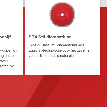
schijf
SPX Stil diamantblad
Best in Class, stil diamantblad met
tworpen om
Equidist-technologie voor het zagen in
ing en de
verschillende basismaterialen
reven
seren, voor
rialen