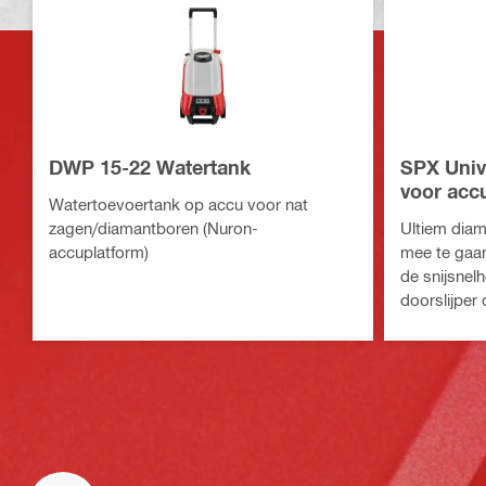
DWP 15-22 Watertank
SPX Univ
voor accu
Watertoevoertank op accu voor nat
zagen/diamantboren (Nuron-
Ultiem dia
accuplatform)
mee te gaan
de snijsnel
doorslijper 
verscheiden