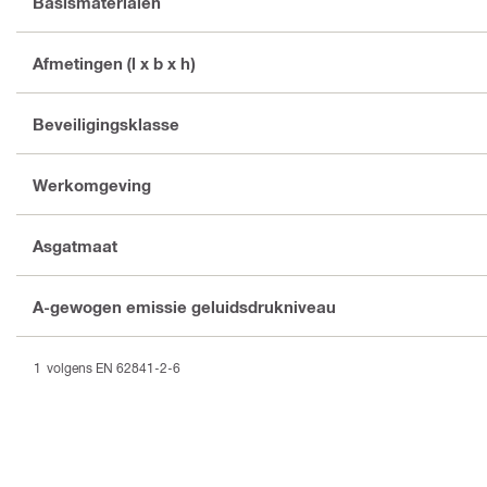
Basismaterialen
Afmetingen (l x b x h)
Beveiligingsklasse
Werkomgeving
Asgatmaat
A-gewogen emissie geluidsdrukniveau
volgens EN 62841-2-6