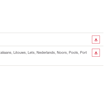
DOWN
taliaans, Litouws, Lets, Nederlands, Noors, Pools, Port
DOWN