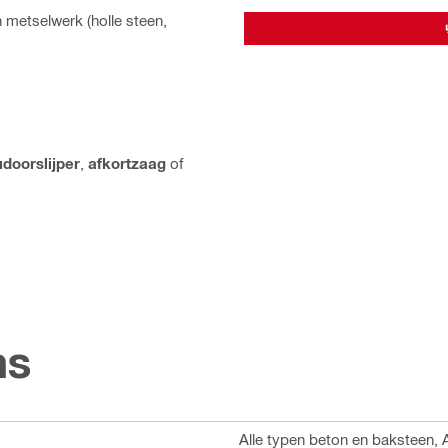
 metselwerk (holle steen,
doorslijper
,
afkortzaag
of
ns
Alle typen beton en baksteen, Al