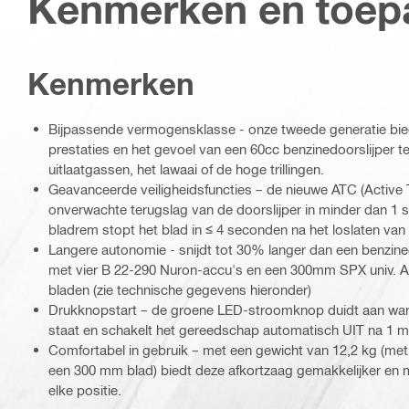
Kenmerken en toep
Kenmerken
Bijpassende vermogensklasse - onze tweede generatie b
prestaties en het gevoel van een 60cc benzinedoorslijper t
uitlaatgassen, het lawaai of de hoge trillingen.
Geavanceerde veiligheidsfuncties – de nieuwe ATC (Active 
onverwachte terugslag van de doorslijper in minder dan 1
bladrem stopt het blad in ≤ 4 seconden na het loslaten van
Langere autonomie - snijdt tot 30% langer dan een benzined
met vier B 22-290 Nuron-accu's en een 300mm SPX univ. A
bladen (zie technische gegevens hieronder)
Drukknopstart – de groene LED-stroomknop duidt aan wa
staat en schakelt het gereedschap automatisch UIT na 1 m
Comfortabel in gebruik – met een gewicht van 12,2 kg (met
een 300 mm blad) biedt deze afkortzaag gemakkelijker en 
elke positie.