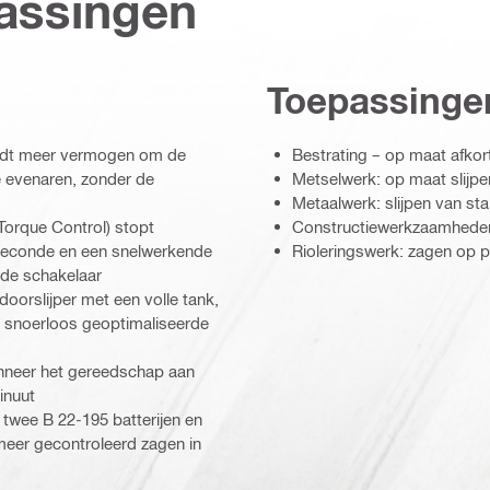
assingen
Toepassinge
iedt meer vermogen om de
Bestrating – op maat afkor
e evenaren, zonder de
Metselwerk: op maat slijpe
Metaalwerk: slijpen van sta
Torque Control) stopt
Constructiewerkzaamheden
 seconde en een snelwerkende
Rioleringswerk: zagen op 
 de schakelaar
oorslijper met een volle tank,
 snoerloos geoptimaliseerde
nneer het gereedschap aan
inuut
 twee B 22-195 batterijen en
meer gecontroleerd zagen in