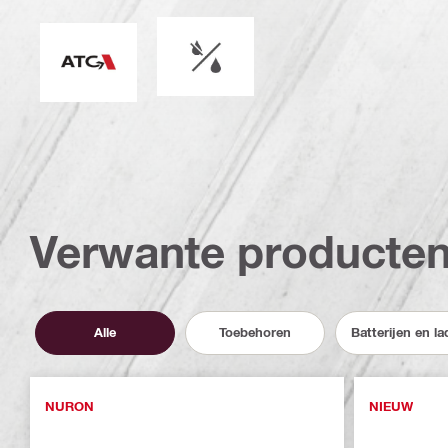
Nat of droog werken
Actieve koppelcontrole
Verwante producte
Alle
Toebehoren
Batterijen en la
NURON
NIEUW