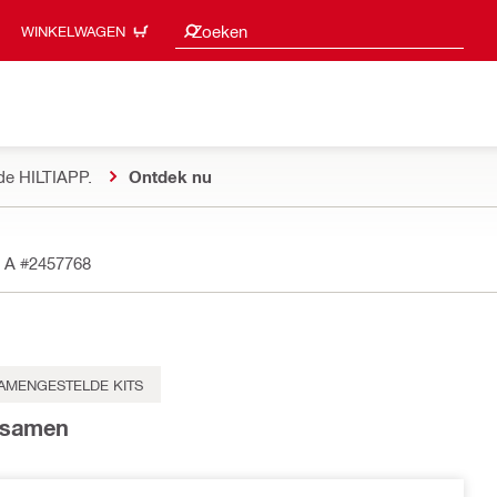
Zoeksuggesties
Zoeken
WINKELWAGEN
de HILTIAPP.
Ontdek nu
v A
#2457768
AMENGESTELDE KITS
t samen