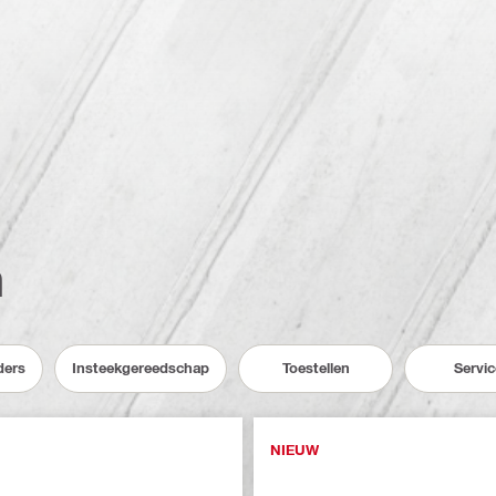
n
ders
Insteekgereedschap
Toestellen
Servic
NIEUW