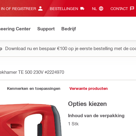
 IN OF REGISTREER
BESTELLINGEN
NL‎
CONTACT‎
eering Center
Support
Bedrijf
pp
Download nu en bespaar €100 op je eerste bestelling met de co
eekhamer TE 500 230V
#2224970
Kenmerken en toepassingen
Verwante producten
Opties kiezen
Inhoud van de verpakking
1 Stk