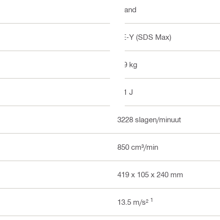
Wand
TE-Y (SDS Max)
4.9 kg
7.1 J
3228 slagen/minuut
850 cm³/min
419 x 105 x 240 mm
1
13.5 m/s²