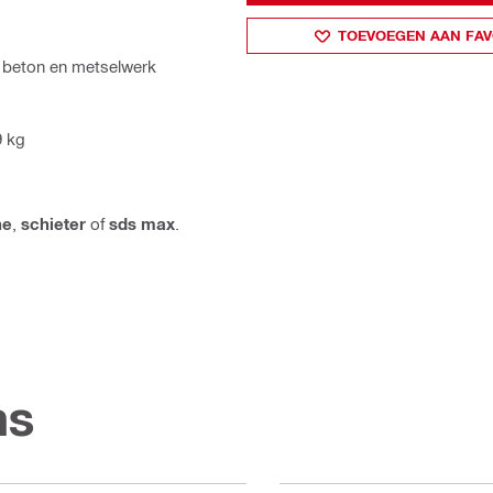
TOEVOEGEN AAN FAV
n beton en metselwerk
9 kg
ne
,
schieter
of
sds max
.
ns