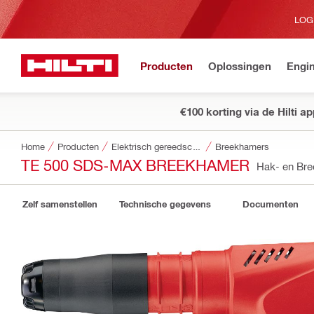
LOG
Producten
Oplossingen
Engin
€100 korting via de Hilti a
Home
Producten
Elektrisch gereedschap
Breekhamers
TE 500 SDS-MAX BREEKHAMER
Hak- en Br
Zelf samenstellen
Technische gegevens
Documenten