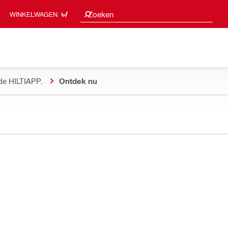
Zoeksuggesties
Zoeken
WINKELWAGEN
de HILTIAPP.
Ontdek nu