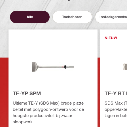
Alle
Toebehoren
Insteekgereeds
NIEUW
TE-YP SPM
TE-Y BT 
Ultieme TE-Y (SDS Max) brede platte
SDS Max (T
beitel met polygoon-ontwerp voor de
oppervlakte
hoogste productiviteit bij zwaar
lagen in be
sloopwerk