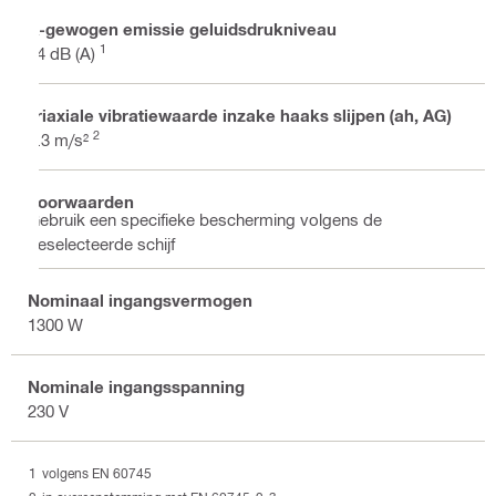
A-gewogen emissie geluidsdrukniveau
1
94 dB (A)
Triaxiale vibratiewaarde inzake haaks slijpen (ah, AG)
2
5.3 m/s²
Voorwaarden
Gebruik een specifieke bescherming volgens de
geselecteerde schijf
Nominaal ingangsvermogen
1300 W
Nominale ingangsspanning
230 V
volgens EN 60745