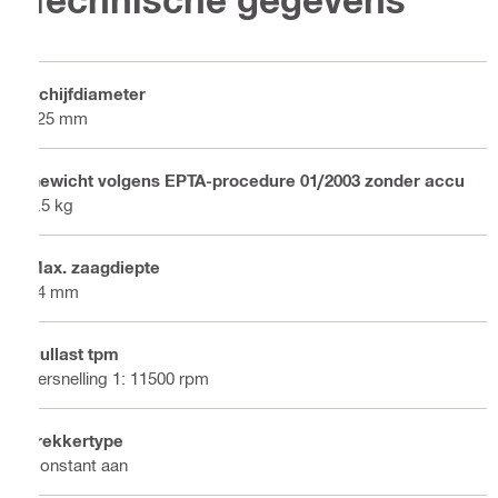
Schijfdiameter
125 mm
Gewicht volgens EPTA-procedure 01/2003 zonder accu
2.5 kg
Max. zaagdiepte
34 mm
Nullast tpm
Versnelling 1: 11500 rpm
Trekkertype
Constant aan