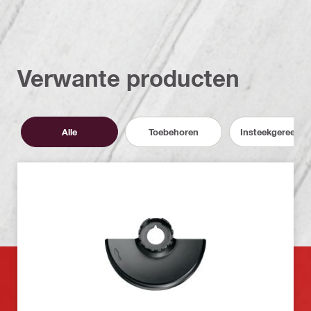
Verwante producten
Alle
Toebehoren
Insteekgereeds