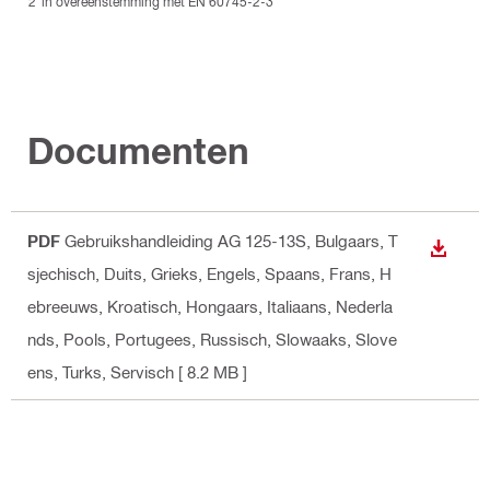
in overeenstemming met EN 60745-2-3
Documenten
PDF
Gebruikshandleiding AG 125-13S
, Bulgaars, T
DOWNL
sjechisch, Duits, Grieks, Engels, Spaans, Frans, H
ebreeuws, Kroatisch, Hongaars, Italiaans, Nederla
nds, Pools, Portugees, Russisch, Slowaaks, Slove
ens, Turks, Servisch
[ 8.2 MB ]