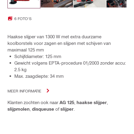
6 FOTO'S
Haakse slijper van 1300 W met extra duurzame
koolborstels voor zagen en slijpen met schijven van
maximaal 125 mm
Schijfdiameter: 125 mm
Gewicht volgens EPTA-procedure 01/2003 zonder accu:
2.5 kg
Max. zaagdiepte: 34 mm
MEER INFORMATIE
Klanten zochten ook naar
AG 125
,
haakse slijper
,
slijpmolen
,
disqueuse
of
slijper
.