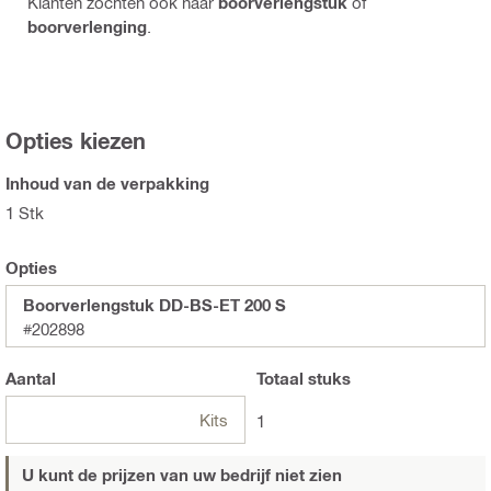
Klanten zochten ook naar
boorverlengstuk
of
boorverlenging
.
Opties kiezen
Inhoud van de verpakking
1 Stk
Opties
Boorverlengstuk DD-BS-ET 200 S
#202898
Aantal
Totaal
stuks
Kits
1
U kunt de prijzen van uw bedrijf niet zien