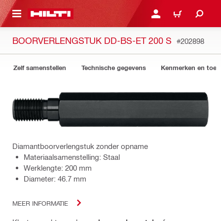
NAAR HOOFDINHOUD
LOG IN OF REGISTREER
WINKELWAGEN
BOORVERLENGSTUK DD-BS-ET 200 S
#202898
Zelf samenstellen
Technische gegevens
Kenmerken en toep
Diamantboorverlengstuk zonder opname
Materiaalsamenstelling: Staal
Werklengte: 200 mm
Diameter: 46.7 mm
MEER INFORMATIE