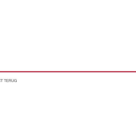
CT TERUG
on Better