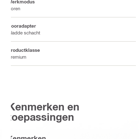
Werkmodus
Boren
Booradapter
Gladde schacht
Productklasse
Premium
Kenmerken en
toepassingen
Kenmerken