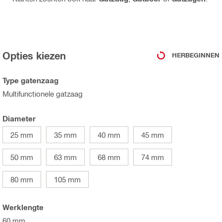
Opties kiezen
HERBEGINNEN
Type gatenzaag
Multifunctionele gatzaag
Diameter
25 mm
35 mm
40 mm
45 mm
50 mm
63 mm
68 mm
74 mm
80 mm
105 mm
Werklengte
60 mm