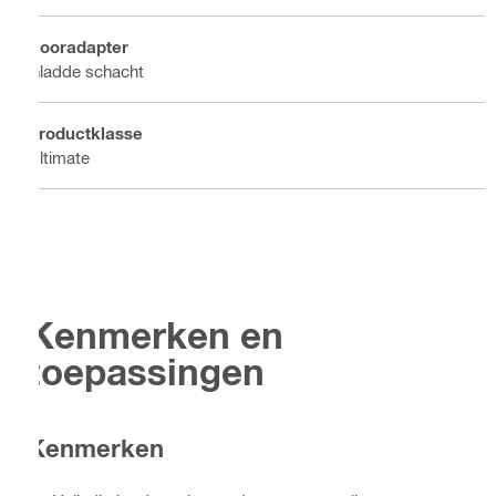
Booradapter
Gladde schacht
Productklasse
Ultimate
Kenmerken en
toepassingen
Kenmerken