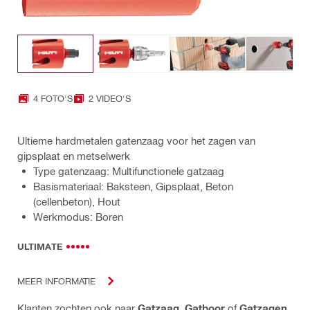
4 FOTO'S
2 VIDEO'S
Ultieme hardmetalen gatenzaag voor het zagen van
gipsplaat en metselwerk
Type gatenzaag: Multifunctionele gatzaag
Basismateriaal: Baksteen, Gipsplaat, Beton
(cellenbeton), Hout
Werkmodus: Boren
ULTIMATE
MEER INFORMATIE
Klanten zochten ook naar
Gatzaag
,
Gatboor
of
Gatzagen
.