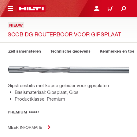
NAAR HOOFDINHOUD
LOG IN OF REGISTREER
WINKELWAGEN
NIEUW
SCOB DG ROUTERBOOR VOOR GIPSPLAAT
Zelf samenstellen
Technische gegevens
Kenmerken en toep
Gipsfreesbits met kopse geleider voor gipsplaten
Basismateriaal: Gipsplaat, Gips
Productklasse: Premium
PREMIUM
MEER INFORMATIE