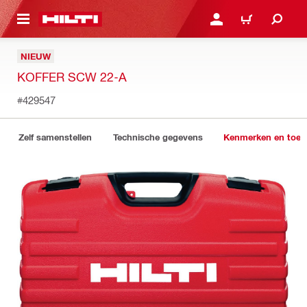
NAAR HOOFDINHOUD
LOG IN OF REGISTREER
WINKELWAGEN
NIEUW
KOFFER SCW 22-A
#429547
Zelf samenstellen
Technische gegevens
Kenmerken en toep