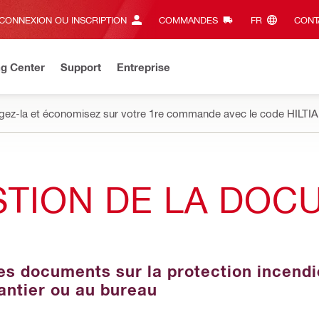
CONNEXION OU INSCRIPTION
COMMANDES
FR‎
CONT
ng Center
Support
Entreprise
gez-la et économisez sur votre 1re commande avec le code HILTIA
STION DE LA DOC
s documents sur la protection incendie 
hantier ou au bureau