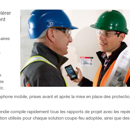
lérer
ent
aires
r
e
es
tc.
éphone mobile, prises avant et après la mise en place des protectio
endie compile rapidement tous les rapports de projet avec les repè
n utilisés pour chaque solution coupe-feu adoptée, ainsi que des 