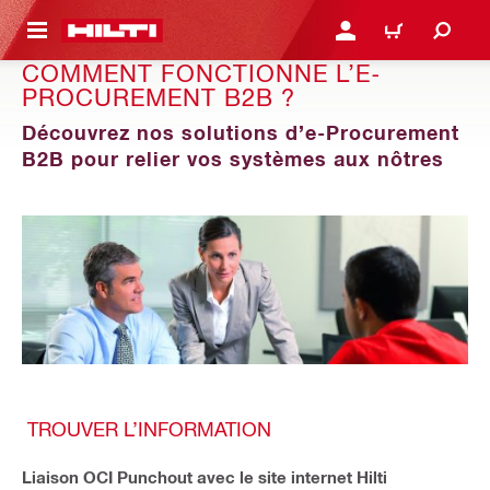
 MAIN CONTENT
CONNEXION OU INSCRIP
PANIER
COMMENT FONCTIONNE L’E-
PROCUREMENT B2B ?
Découvrez nos solutions d’e-Procurement
B2B pour relier vos systèmes aux nôtres
TROUVER L’INFORMATION
Liaison OCI Punchout avec le site internet Hilti