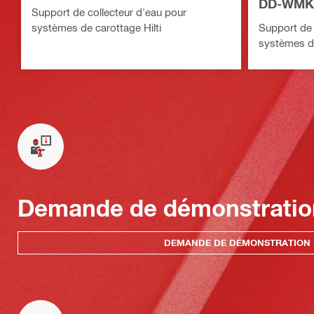
DD-WMK
Support de collecteur d'eau pour
systèmes de carottage Hilti
Support de 
systèmes de
Demande de démonstratio
DEMANDE DE DÉMONSTRATION