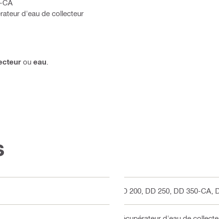
0-CA
ateur d'eau de collecteur
ecteur
ou
eau
.
s
DD 200, DD 250, DD 350-CA, 
Récupérateur d'eau de collect