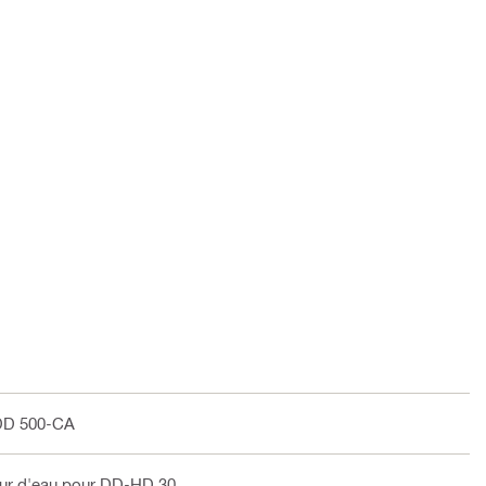
DD 500-CA
eur d'eau pour DD-HD 30