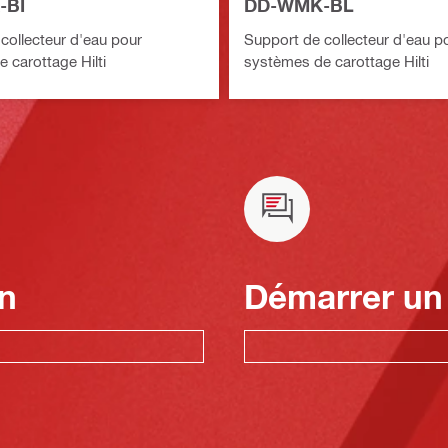
-BI
DD-WMK-BL
collecteur d'eau pour
Support de collecteur d'eau p
 carottage Hilti
systèmes de carottage Hilti
n
Démarrer un