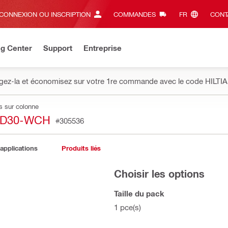
CONNEXION OU INSCRIPTION
COMMANDES
FR‎
CONT
ng Center
Support
Entreprise
gez-la et économisez sur votre 1re commande avec le code HILTIA
s sur colonne
HD30-WCH
#305536
 applications
Produits liés
Choisir les options
Taille du pack
1 pce(s)