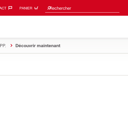
Suggestions de recherche
Rechercher
ACT‎
PANIER
PP.
Découvrir maintenant