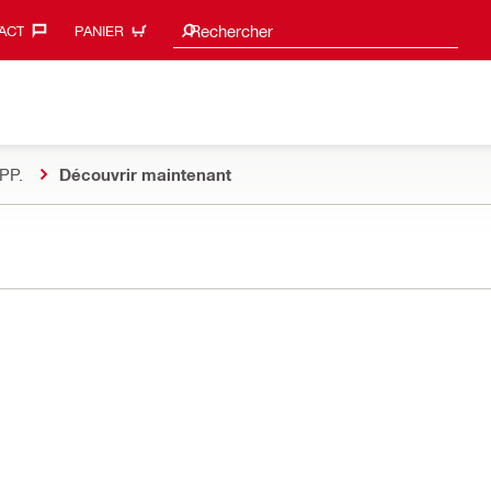
Suggestions de recherche
Rechercher
ACT‎
PANIER
PP.
Découvrir maintenant