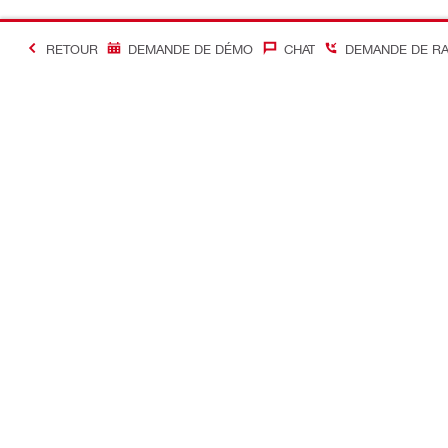
RETOUR
DEMANDE DE DÉMO
CHAT
DEMANDE DE R
#Making Constructi
Contact
Accès rapi
Contactez-nous
Mon compte
Points de vente
Mes command