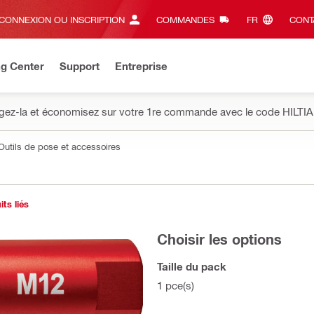
CONNEXION OU INSCRIPTION
COMMANDES
FR‎
CONT
ng Center
Support
Entreprise
gez-la et économisez sur votre 1re commande avec le code HILTIA
Outils de pose et accessoires
ts liés
Choisir les options
Taille du pack
1 pce(s)