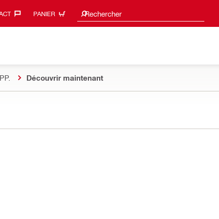
Suggestions de recherche
Rechercher
ACT‎
PANIER
PP.
Découvrir maintenant