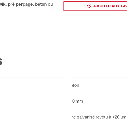
wik
,
pré perçage
,
béton
ou
AJOUTER AUX FA
s
Béton
100 mm
Zinc galvanisé revêtu à <20 µm