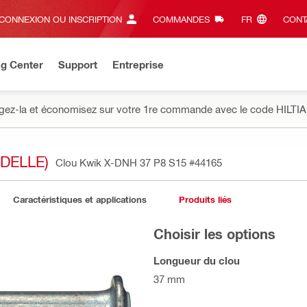
CONNEXION OU INSCRIPTION
COMMANDES
FR‎
CONT
ng Center
Support
Entreprise
gez-la et économisez sur votre 1re commande avec le code HILTIA
DELLE)
Clou Kwik X-DNH 37 P8 S15
#44165
Caractéristiques et applications
Produits liés
Choisir les options
Longueur du clou
37 mm