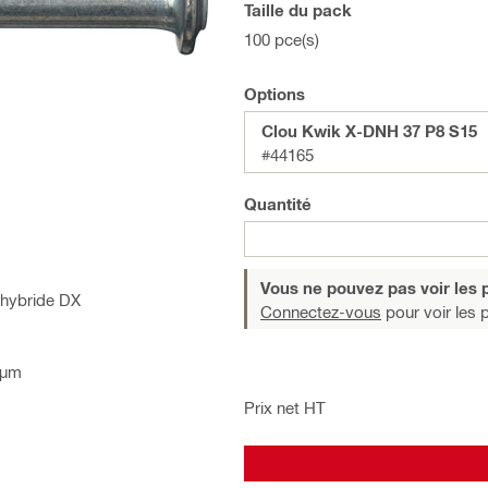
Taille du pack
100 pce(s)
Options
Clou Kwik X-DNH 37 P8 S15
#44165
Quantité
Vous ne pouvez pas voir les p
e hybride DX
Connectez-vous
pour voir les p
 µm
Prix net HT