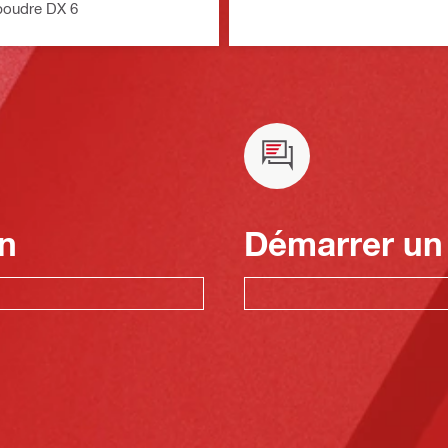
poudre DX 6
n
Démarrer un