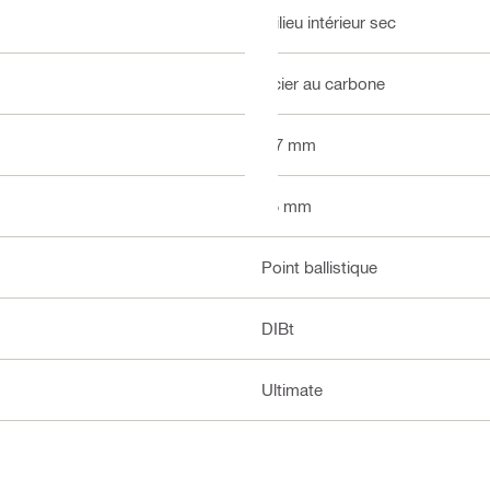
milieu intérieur sec
Acier au carbone
3.7 mm
15 mm
Point ballistique
DIBt
Ultimate