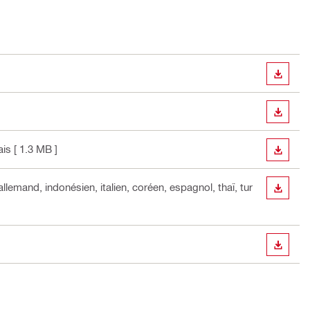
TÉLÉC
TÉLÉC
ais
[ 1.3 MB ]
TÉLÉC
 allemand, indonésien, italien, coréen, espagnol, thaï, tur
TÉLÉC
TÉLÉC