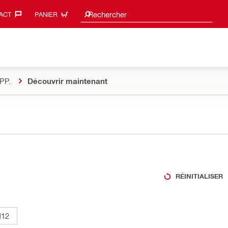
Suggestions de recherche
Rechercher
ACT‎
PANIER
PP.
Découvrir maintenant
RÉINITIALISER
12