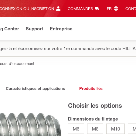
CONNEXION OU INSCRIPTION
COMMANDES
FR‎
CONT
ng Center
Support
Entreprise
gez-la et économisez sur votre 1re commande avec le code HILTIA
ateurs d'espacement
Caractéristiques et applications
Produits liés
Choisir les options
Dimensions du filetage
M6
M8
M10
M