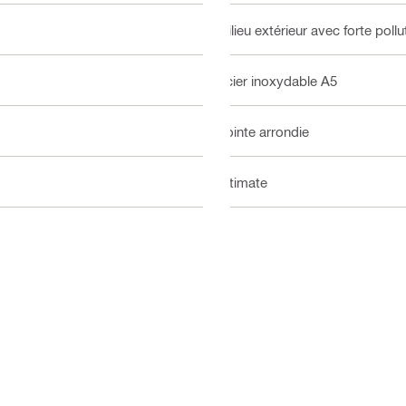
milieu extérieur avec forte pollut
Acier inoxydable A5
Pointe arrondie
Ultimate