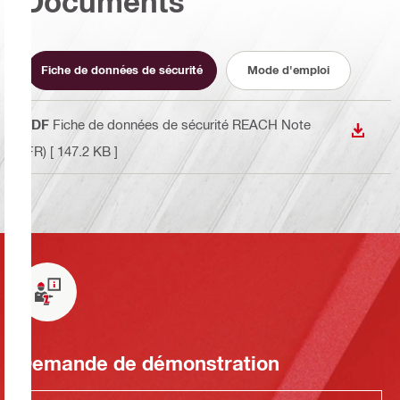
Documents
Fiche de données de sécurité
Mode d'emploi
PDF
Fiche de données de sécurité REACH Note
TÉLÉC
(FR)
[ 147.2 KB ]
Demande de démonstration