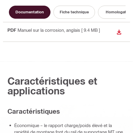
Documentation
Fiche technique
Homologation
PDF
Manuel sur la corrosion
, anglais
[ 9.4 MB ]
TÉLÉC
Caractéristiques et
applications
Caractéristiques
Économique – le rapport charge/poids élevé et la
rapidité de montage font du rail de supportage MT une