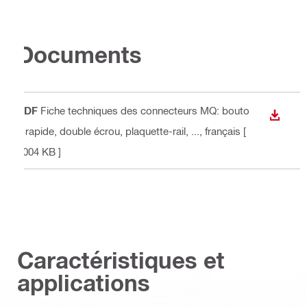
Documents
PDF
Fiche techniques des connecteurs MQ: bouto
TÉLÉC
n rapide, double écrou, plaquette-rail, ...
, français
[
1004 KB ]
Caractéristiques et
applications