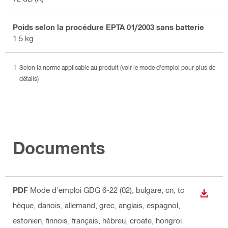
Poids selon la procédure EPTA 01/2003 sans batterie
1.5 kg
Selon la norme applicable au produit (voir le mode d'emploi pour plus de
détails)
Documents
PDF
Mode d'emploi GDG 6-22 (02)
, bulgare, cn, tc
TÉLÉC
hèque, danois, allemand, grec, anglais, espagnol,
estonien, finnois, français, hébreu, croate, hongroi