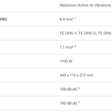
Réduction Active de Vibrations
1
 HD)
8.8 m/s²
TE DRS-Y, TE DRS-D, TE DRS
2
7.1 m/s²
1100 W
449 x 115 x 272 mm
3
108 dB (A)
4
100 dB (A)