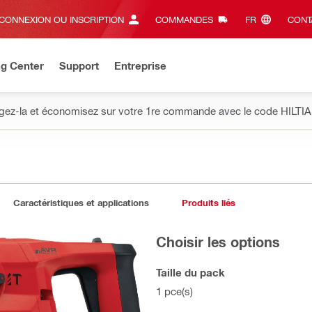
CONNEXION OU INSCRIPTION
COMMANDES
FR‎
CONT
ng Center
Support
Entreprise
gez-la et économisez sur votre 1re commande avec le code HILTIA
Caractéristiques et applications
Produits liés
Choisir les options
Taille du pack
1 pce(s)