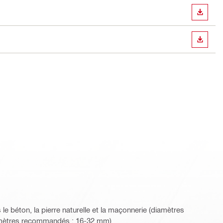
TÉLÉC
TÉLÉC
e béton, la pierre naturelle et la maçonnerie (diamètres
amètres recommandés : 16-32 mm)