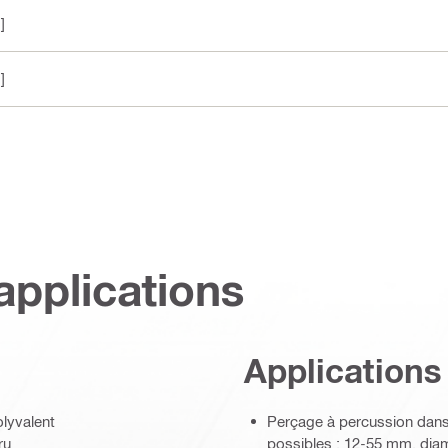
]
]
applications
Applications
lyvalent
Perçage à percussion dans l
ru
possibles : 12-55 mm, di