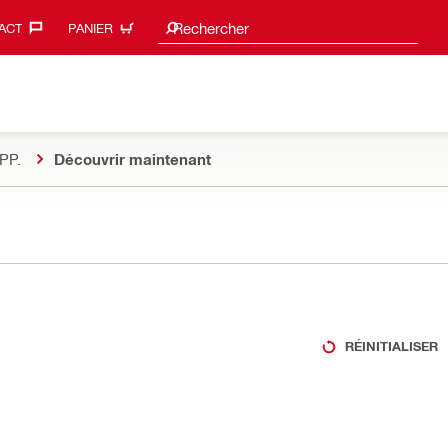
Suggestions de recherche
Rechercher
ACT‎
PANIER
PP.
Découvrir maintenant
RÉINITIALISER