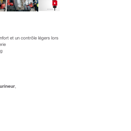
ort et un contrôle légers lors
erie
kg
urineur
,