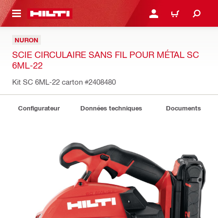
 MAIN CONTENT
CONNEXION OU INSCRIP
PANIER
NURON
SCIE CIRCULAIRE SANS FIL POUR MÉTAL SC
6ML-22
Kit SC 6ML-22 carton
#2408480
Configurateur
Données techniques
Documents