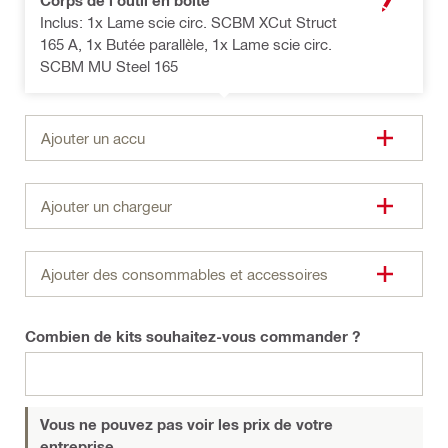
Corps de l'outil en boîte
MODALE OUV
Inclus: 1x Lame scie circ. SCBM XCut Struct
165 A, 1x Butée parallèle, 1x Lame scie circ.
SCBM MU Steel 165
Ajouter un accu
Ajouter un chargeur
Ajouter des consommables et accessoires
Combien de kits souhaitez-vous commander ?
Vous ne pouvez pas voir les prix de votre
entreprise