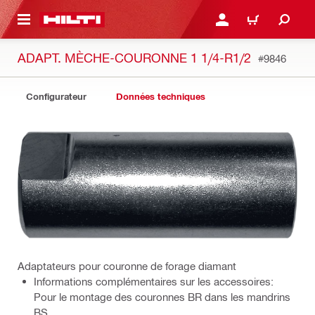
 MAIN CONTENT
CONNEXION OU INSCRIP
PANIER
ADAPT. MÈCHE-COURONNE 1 1/4-R1/2
#9846
Configurateur
Données techniques
Adaptateurs pour couronne de forage diamant
Informations complémentaires sur les accessoires:
Pour le montage des couronnes BR dans les mandrins
BS