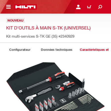
 MAIN CONTENT
CONNEXION OU INSCRIP
PANIER
NOUVEAU
KIT D'OUTILS À MAIN S-TK (UNIVERSEL)
Kit multi-services S-TK GE (35)
#2340929
Configurateur
Données techniques
Caractéristiques et 