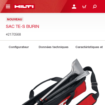
 MAIN CONTENT
CONNEXION OU INSCRIP
PANIER
NOUVEAU
SAC TE-S BURIN
#2170568
Configurateur
Données techniques
Caractéristiques et 