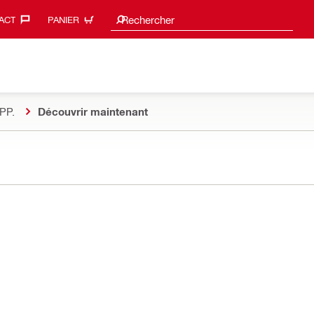
Suggestions de recherche
Rechercher
ACT‎
PANIER
PP.
Découvrir maintenant