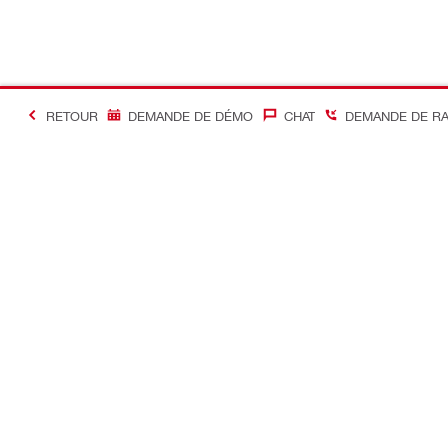
RETOUR
DEMANDE DE DÉMO
CHAT
DEMANDE DE R
#Making Constructi
Contact
Accès rapi
Contactez-nous
Mon compte