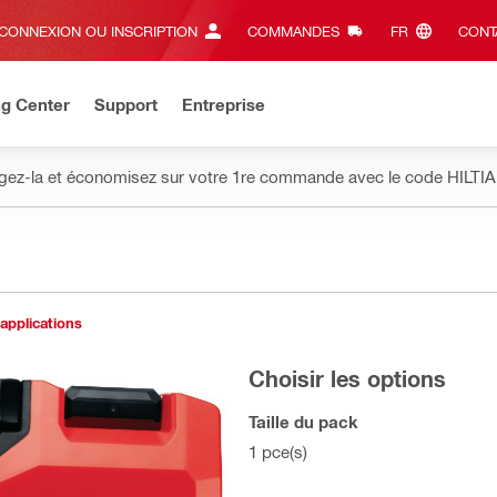
CONNEXION OU INSCRIPTION
COMMANDES
FR‎
CONT
ng Center
Support
Entreprise
gez-la et économisez sur votre 1re commande avec le code HILTIA
 applications
Choisir les options
Taille du pack
1 pce(s)