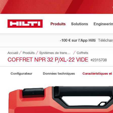
Produits
Solutions
Engineeri
-100 € sur l'App Hilti
Téléchar
Accueil
Produits
Systèmes de transport et de stockage des outils
Coffrets
COFFRET NPR 32 P/XL-22 VIDE
#2315708
Configurateur
Données techniques
Caractéristiques et