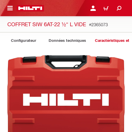
 MAIN CONTENT
CONNEXION OU INSCRIP
PANIER
COFFRET SIW 6AT-22 ½“ L VIDE
#2365073
Configurateur
Données techniques
Caractéristiques et 