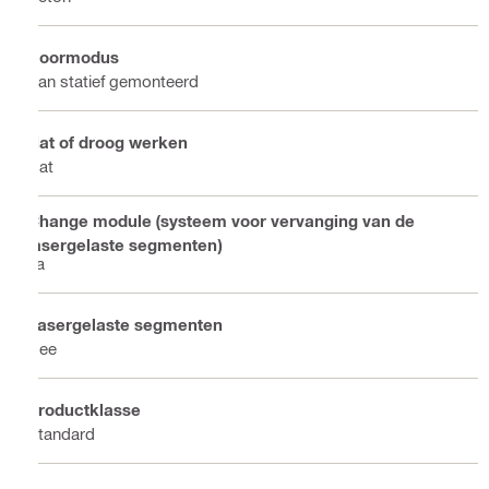
Boormodus
Aan statief gemonteerd
Nat of droog werken
Nat
Change module (systeem voor vervanging van de
lasergelaste segmenten)
Ja
Lasergelaste segmenten
Nee
Productklasse
Standard