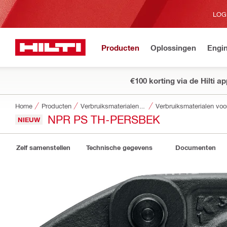
LOG
Producten
Oplossingen
Engin
€100 korting via de Hilti a
Home
Producten
Verbruiksmaterialen voor gereedschappen
Verbruiksmaterialen vo
NPR PS TH-PERSBEK
NIEUW
Zelf samenstellen
Technische gegevens
Documenten