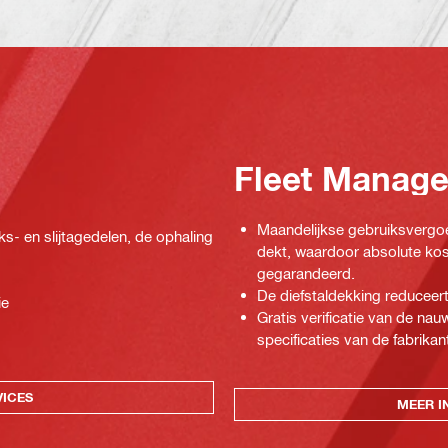
Fleet Manag
Maandelijkse gebruiksvergoe
ks- en slijtagedelen, de ophaling
dekt, waardoor absolute kos
gegarandeerd.
De diefstaldekking reduceert
ie
Gratis verificatie van de n
specificaties van de fabrikan
VICES
MEER I