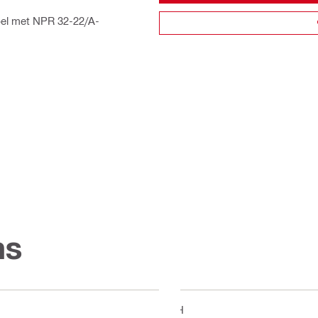
bel met NPR 32-22/A-
ns
TH