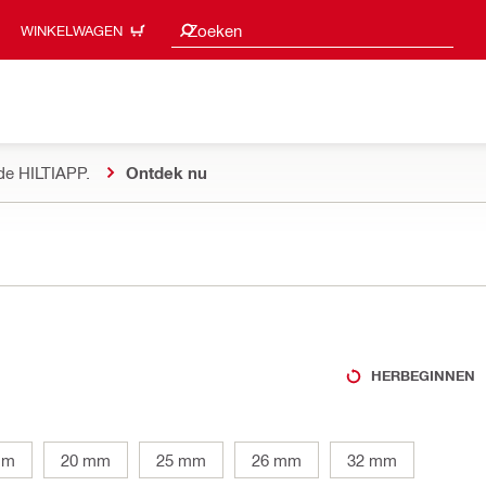
Zoeksuggesties
Zoeken
WINKELWAGEN
de HILTIAPP.
Ontdek nu
HERBEGINNEN
mm
20 mm
25 mm
26 mm
32 mm