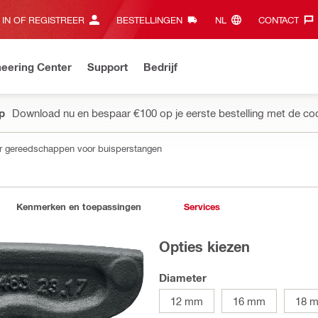
 IN OF REGISTREER
BESTELLINGEN
NL‎
CONTACT‎
eering Center
Support
Bedrijf
pp
Download nu en bespaar €100 op je eerste bestelling met de co
or gereedschappen voor buisperstangen
Kenmerken en toepassingen
Services
Opties kiezen
Diameter
12 mm
16 mm
18 