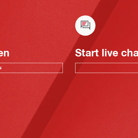
en
Start live ch
N