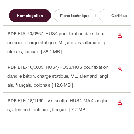
Homologation
Fiche technique
Certificat
PDF
ETA-20/0867, HUS4 pour fixation dans le bét
TÉLÉC
on sous charge statique, ML
, anglais, allemand, p
olonais, français
[ 38.1 MB ]
PDF
ETE-10/0005, HUS4/HUS3/HUS pour fixation
TÉLÉC
dans le béton, charge statique, ML
, allemand, angl
ais, français, polonais
[ 12.6 MB ]
PDF
ETE-18/1160 - Vis scellée HUS4-MAX
, anglai
TÉLÉC
s, allemand, polonais, français
[ 7.7 MB ]